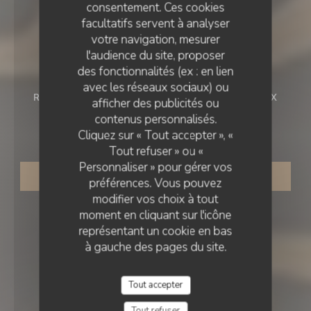
consentement. Ces cookies
facultatifs servent à analyser
votre navigation, mesurer
l'audience du site, proposer
des fonctionnalités (ex : en lien
avec les réseaux sociaux) ou
RESTAURANT BISTRONOMIQUE
•
LE LOUROUX
afficher des publicités ou
contenus personnalisés.
La Table du Prieuré
Cliquez sur « Tout accepter », «
Tout refuser » ou «
Personnaliser » pour gérer vos
RÉSERVER
préférences. Vous pouvez
modifier vos choix à tout
moment en cliquant sur l'icône
représentant un cookie en bas
à gauche des pages du site.
Tout accepter
Tout refuser