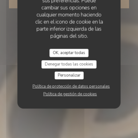
sus preferencias. Puede
RESERVAR UNA MESA
cambiar sus opciones en
cualquier momento haciendo
clic en el icono de cookie en la
parte inferior izquierda de las
páginas del sitio.
OK, aceptar todas
Denegar todas las cookies
Personalizar
Política de protección de datos personales
Política de gestión de cookies