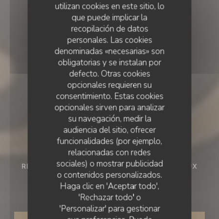
utilizan cookies en este sitio, lo
que puede implicar la
recopilación de datos
personales. Las cookies
denominadas «necesarias» son
obligatorias y se instalan por
defecto. Otras cookies
opcionales requieren su
consentimiento. Estas cookies
opcionales sirven para analizar
su navegación, medir la
audiencia del sitio, ofrecer
funcionalidades (por ejemplo,
relacionadas con redes
sociales) o mostrar publicidad
RESTAURANTE BISTRONOMIQUE
•
LE LOUROUX
o contenidos personalizados.
La Table du Prieuré
Haga clic en 'Aceptar todo',
'Rechazar todo' o
'Personalizar' para gestionar