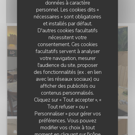
données à caractère
LE RESTAURANT
personnel. Les cookies dits «
nécessaires » sont obligatoires
et installés par défaut.
D'autres cookies facultatifs
nécessitent votre
consentement. Ces cookies
facultatifs servent à analyser
votre navigation, mesurer
l'audience du site, proposer
des fonctionnalités (ex : en lien
avec les réseaux sociaux) ou
afficher des publicités ou
contenus personnalisés.
Cliquez sur « Tout accepter », «
Tout refuser » ou «
Personnaliser » pour gérer vos
préférences. Vous pouvez
modifier vos choix à tout
moment en cliquant sur l'icône