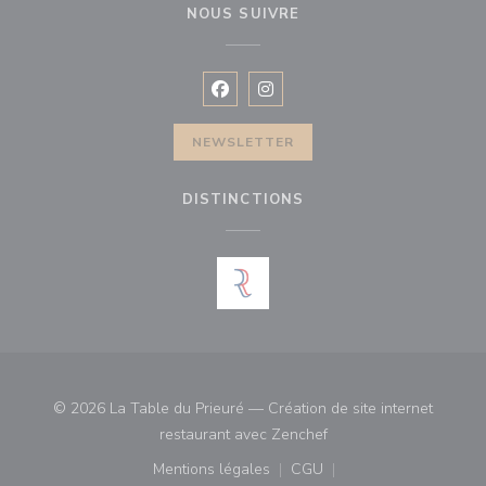
NOUS SUIVRE
Facebook ((ouvre une nouvelle fenê
Instagram ((ouvre une nouvell
NEWSLETTER
DISTINCTIONS
© 2026 La Table du Prieuré — Création de site internet
((ouvre une nouvelle fe
restaurant avec
Zenchef
Mentions légales
CGU
((ouvre une nouvelle fenêtre))
((ouvre une nouvelle fenê