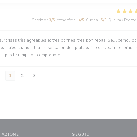
Servizio
:
3
/5
Atmosfera
:
4
/5
Cucina
:
5
/5
Qualità / Prezzo
 surprises très agréables et très bonnes. très bon repas. Seul bémol, po
t pas très chaud. Et la présentation des plats par le serveur mériterait u
n n'a pas le temps de comprendre.
1
2
3
TAZIONE
SEGUICI