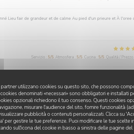
onné Lieu fair de grandeur et de calme Au pied d'un prieure et À l'oree 
Servizio
:
5
/5
Atmosfera
:
5
/5
Cucina
:
5
/5
Qualità / Prezzo
Nos plats étaient délicieux. Rien à redire en ce qui concerne le service
r🤣
uoi partner utilizzano cookies su questo sito, che possono compo
 I cookies denominati «necessari» sono obbligatori e installati 
cookies opzionali richiedono il tuo consenso. Questi cookies o
avigazione, misurare l'audience del sito, fornire funzionalità (a
isualizzare pubblicità o contenuti personalizzati. Clicca su 'Acce
Servizio
:
5
/5
Atmosfera
:
5
/5
Cucina
:
5
/5
Qualità / Prezzo
za' per gestire le tue preferenze. Puoi modificare le tue scelte
cando sull'icona del cookie in basso a sinistra delle pagine del 