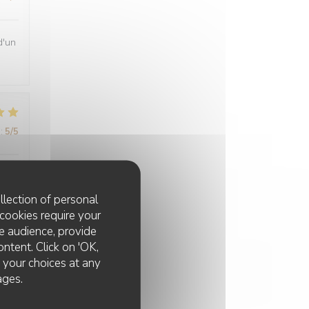
d'un
:
5
/5
.
llection of personal
cookies require your
e audience, provide
ontent. Click on 'OK,
e your choices at any
:
5
/5
ages.