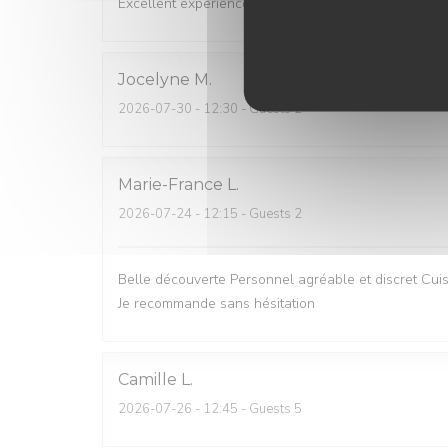
Excellent experience!
Jocelyne
M
2026-07-30
- 12:30 - Guests 2
Marie-France
L
2026-07-24
- 12:15 - Guests 2
Belle découverte Personnel agréable et discret Cuisi
Je recommande sans hésitation
Camille
L
2026-07-26
- 12:45 - Guests 5