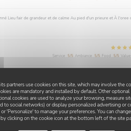
onné Lieu fair de grandeur et de calme Au pied d'un prieure et À l'oree 
Service
:
5
/5
Ambiance
:
5
/5
Food
:
5
/5
Value
Nos plats étaient délicieux. Rien à redire en ce qui concerne le service
r🤣
its partners use cookies on this site, which may involve the co
ookies are mandatory and installed by default. Other optional 
ional cookies are used to analyze your browsing, measure sit
ted to social networks) or display personalized advertising or c
ll' or 'Personalize' to manage your preferences. You can chang
Service
:
5
/5
Ambiance
:
5
/5
Food
:
5
/5
Value
 by clicking on the cookie icon at the bottom left of the site p