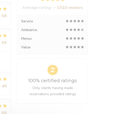
Average rating —
1510 reviews
:
5
/5
Service
Ambiance
Menus
:
5
/5
Value
100% certified ratings
:
4
/5
Only clients having made
reservations provided ratings
:
5
/5