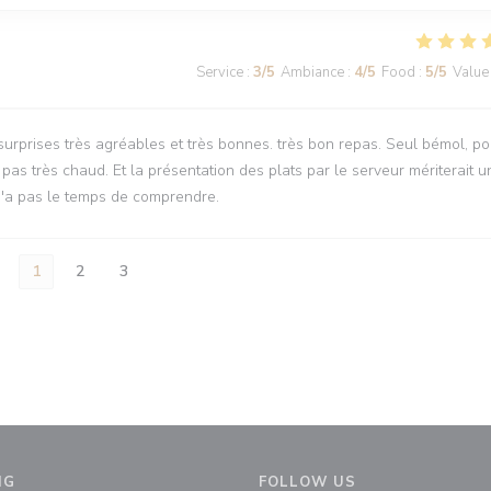
Service
:
3
/5
Ambiance
:
4
/5
Food
:
5
/5
Value
 surprises très agréables et très bonnes. très bon repas. Seul bémol, po
t pas très chaud. Et la présentation des plats par le serveur mériterait u
n n'a pas le temps de comprendre.
1
2
3
NG
FOLLOW US