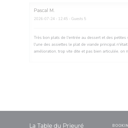
Pascal
M
2026-07-24
- 12:45 - Guests 5
Très bon plats de l'entrée au dessert et des petites
l'une des assiettes le plat de viande principal n'étai
amélioration, trop vite dite et pas bien articulée, o
La Table du Prieuré
BOOKI