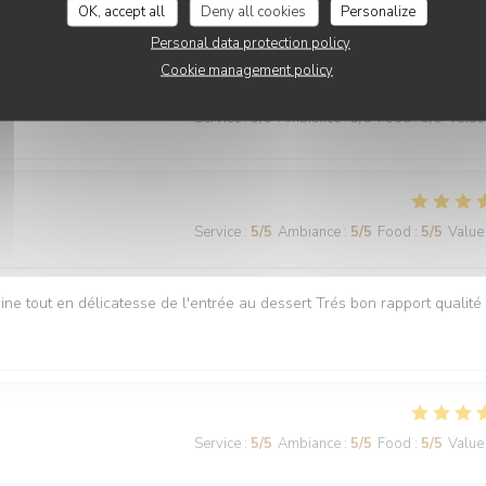
OK, accept all
Deny all cookies
Personalize
Personal data protection policy
Cookie management policy
Service
:
5
/5
Ambiance
:
5
/5
Food
:
5
/5
Value
Service
:
5
/5
Ambiance
:
5
/5
Food
:
5
/5
Value
ne tout en délicatesse de l'entrée au dessert Trés bon rapport qualité 
Service
:
5
/5
Ambiance
:
5
/5
Food
:
5
/5
Value