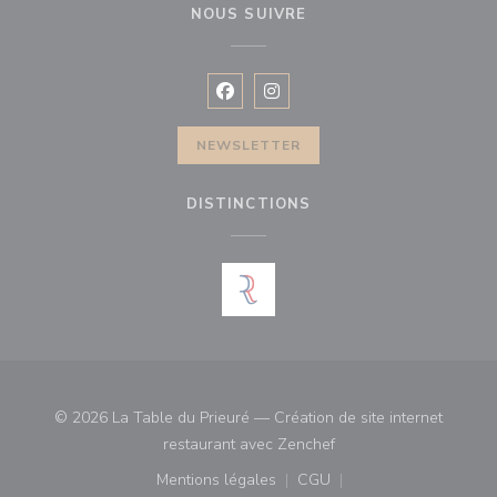
NOUS SUIVRE
Facebook ((ouvre une nouvelle fenê
Instagram ((ouvre une nouvell
NEWSLETTER
DISTINCTIONS
© 2026 La Table du Prieuré — Création de site internet
((ouvre une nouvelle fe
restaurant avec
Zenchef
Mentions légales
CGU
((ouvre une nouvelle fenêtre))
((ouvre une nouvelle fenê