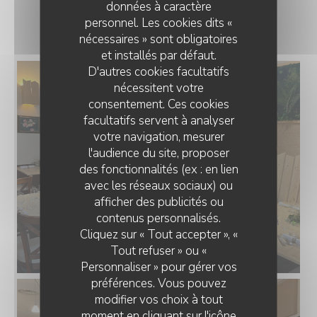
données à caractère
LE RESTAURANT
personnel. Les cookies dits «
nécessaires » sont obligatoires
et installés par défaut.
D'autres cookies facultatifs
nécessitent votre
consentement. Ces cookies
facultatifs servent à analyser
votre navigation, mesurer
l'audience du site, proposer
des fonctionnalités (ex : en lien
avec les réseaux sociaux) ou
afficher des publicités ou
contenus personnalisés.
Cliquez sur « Tout accepter », «
Tout refuser » ou «
Personnaliser » pour gérer vos
préférences. Vous pouvez
modifier vos choix à tout
moment en cliquant sur l'icône