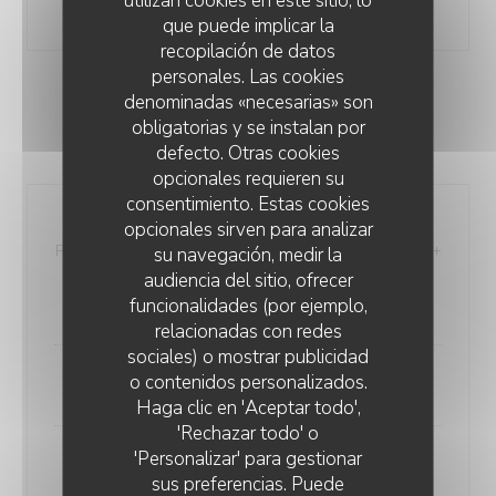
que puede implicar la
recopilación de datos
personales. Las cookies
denominadas «necesarias» son
MENU ENFANT
obligatorias y se instalan por
Jusqu'à 12 ans
defecto. Otras cookies
opcionales requieren su
consentimiento. Estas cookies
Menu Classique
opcionales sirven para analizar
Poisson ou Viande, accompagné de pommes de terre +
su navegación, medir la
2 Boules de glace ou sorbet maison
audiencia del sitio, ofrecer
funcionalidades (por ejemplo,
10,00 EUR
relacionadas con redes
sociales) o mostrar publicidad
o contenidos personalizados.
Ou
Haga clic en 'Aceptar todo',
'Rechazar todo' o
'Personalizar' para gestionar
Menu ½ Portion - ½ Prix
sus preferencias. Puede
Applicable à l'ensemble des formules et menus.