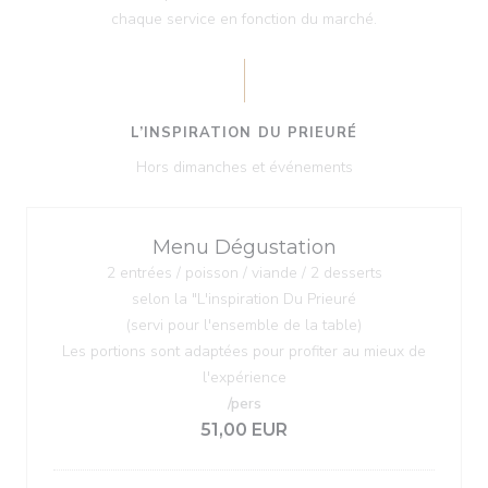
chaque service en fonction du marché.
L’INSPIRATION DU PRIEURÉ
Hors dimanches et événements
Menu Dégustation
2 entrées / poisson / viande / 2 desserts
selon la "L'inspiration Du Prieuré
(servi pour l'ensemble de la table)
Les portions sont adaptées pour profiter au mieux de
l'expérience
/pers
51,00 EUR