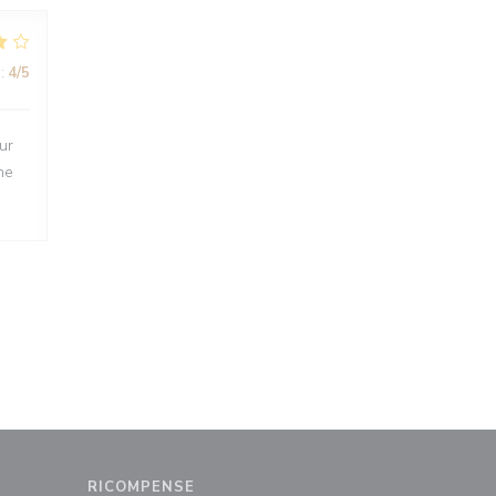
:
4
/5
ur
ne
RICOMPENSE