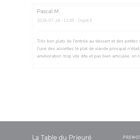
Pascal
M
2026-07-24
- 12:45 - Ospiti 5
Très bon plats de l'entrée au dessert et des petites
l'une des assiettes le plat de viande principal n'étai
amélioration, trop vite dite et pas bien articulée, o
La Table du Prieuré
PRENO