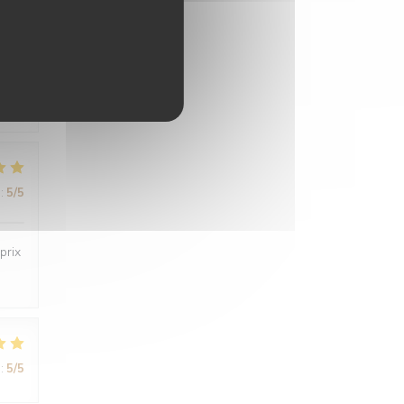
:
5
/5
:
5
/5
prix
:
5
/5