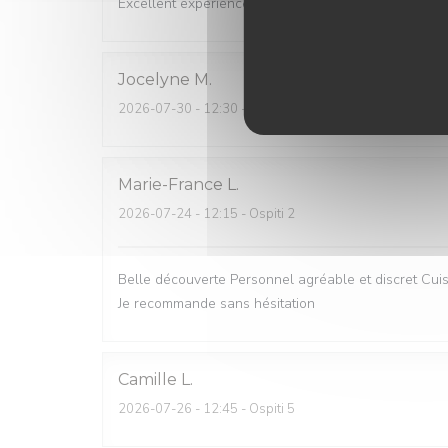
Excellent experience!
Jocelyne
M
2026-07-30
- 12:30 - Ospiti 2
Marie-France
L
2026-07-24
- 12:15 - Ospiti 2
Belle découverte Personnel agréable et discret Cuisi
Je recommande sans hésitation
Camille
L
2026-07-26
- 12:45 - Ospiti 5