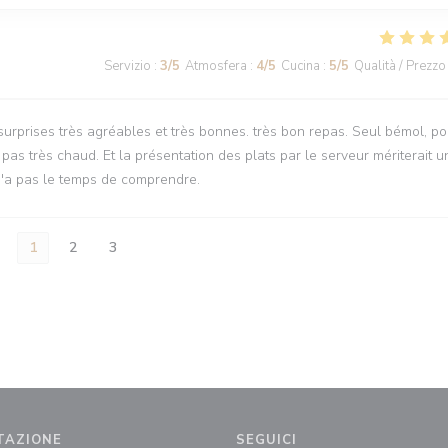
Servizio
:
3
/5
Atmosfera
:
4
/5
Cucina
:
5
/5
Qualità / Prezzo
 surprises très agréables et très bonnes. très bon repas. Seul bémol, po
t pas très chaud. Et la présentation des plats par le serveur mériterait u
n n'a pas le temps de comprendre.
1
2
3
TAZIONE
SEGUICI