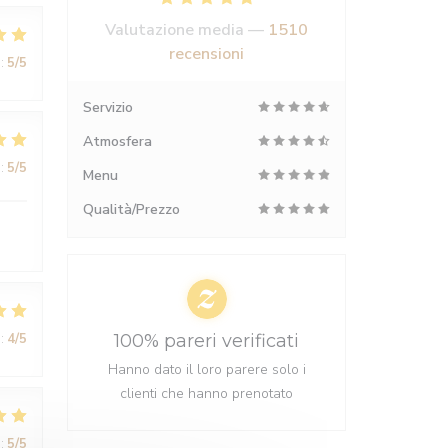
Valutazione media —
1510
recensioni
:
5
/5
Servizio
Atmosfera
:
5
/5
Menu
Qualità/Prezzo
:
4
/5
100% pareri verificati
Hanno dato il loro parere solo i
clienti che hanno prenotato
:
5
/5