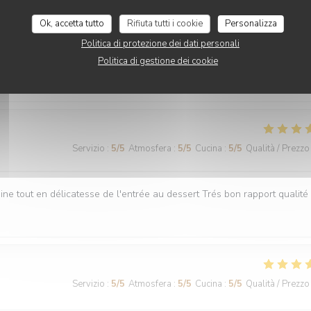
Ok, accetta tutto
Rifiuta tutti i cookie
Personalizza
Politica di protezione dei dati personali
Politica di gestione dei cookie
Servizio
:
5
/5
Atmosfera
:
5
/5
Cucina
:
5
/5
Qualità / Prezzo
Servizio
:
5
/5
Atmosfera
:
5
/5
Cucina
:
5
/5
Qualità / Prezzo
ne tout en délicatesse de l'entrée au dessert Trés bon rapport qualité 
Servizio
:
5
/5
Atmosfera
:
5
/5
Cucina
:
5
/5
Qualità / Prezzo