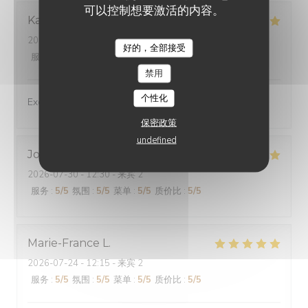
可以控制想要激活的内容。
Karen
E
2026-07-24
- 13:00 - 来宾 2
好的，全部接受
服务
:
5
/5
氛围
:
5
/5
菜单
:
5
/5
质价比
:
5
/5
禁用
个性化
Excellent experience!
保密政策
undefined
Jocelyne
M
2026-07-30
- 12:30 - 来宾 2
服务
:
5
/5
氛围
:
5
/5
菜单
:
5
/5
质价比
:
5
/5
Marie-France
L
2026-07-24
- 12:15 - 来宾 2
服务
:
5
/5
氛围
:
5
/5
菜单
:
5
/5
质价比
:
5
/5