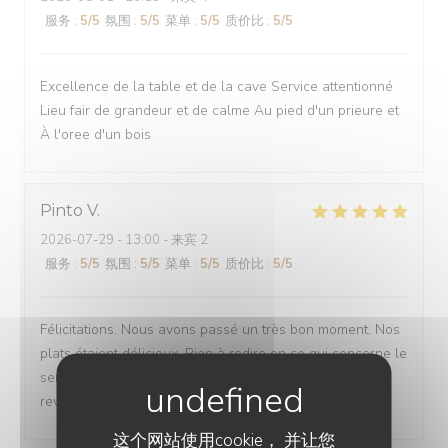
服务
:
5
/5
氛围
:
5
/5
菜单
:
5
/5
质价比
:
5
/5
Excellence de la table et de la cave Service attentionné
Lieu fair de grandeur et de calme Au pied d'un prieure et
À l'oree d'un bois
Pinto
V
2026-07-29
- 13:00 - 来宾 2
服务
:
5
/5
氛围
:
5
/5
菜单
:
5
/5
质价比
:
5
/5
Félicitations. Nous avons passé un très bon moment. Nos
plats étaient délicieux. Rien à redire en ce qui concerne le
service. Tout était parfait. Nous allons être obligés de
revenir🤣
这个网站使用cookie， 并让您