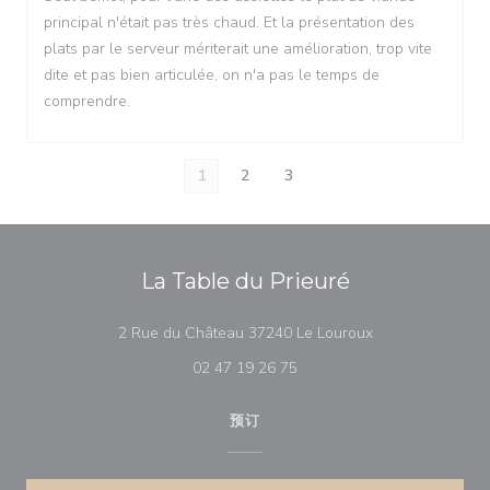
principal n'était pas très chaud. Et la présentation des
plats par le serveur mériterait une amélioration, trop vite
dite et pas bien articulée, on n'a pas le temps de
comprendre.
1
2
3
La Table du Prieuré
((在新窗口中打开)
2 Rue du Château 37240 Le Louroux
02 47 19 26 75
预订