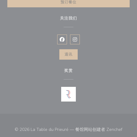
预订餐位
关注我们
Facebook ((在新窗口中打开))
Instagram ((在新窗口中打开))
通讯
奖赏
((在新
© 2026 La Table du Prieuré — 餐馆网站创建者
Zenchef