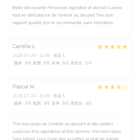
Belle découverte Personnel agréable et discret Cuisine
tout en délicatesse de l'entrée au dessert Trés bon
rapport qualité prix Je recommande sans hésitation
Camille
L
2026-07-26
- 12:45 - 来宾 5
服务
:
5
/5
氛围
:
5
/5
菜单
:
5
/5
质价比
:
5
/5
Pascal
M
2026-07-24
- 12:45 - 来宾 5
服务
:
3
/5
氛围
:
4
/5
菜单
:
5
/5
质价比
:
4
/5
Très bon plats de l'entrée au dessert et des petites
surprises très agréables et très bonnes. très bon repas.
Seul bémol, pour l'une des assiettes le plat de viande