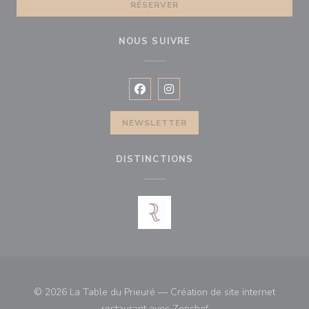
RÉSERVER
NOUS SUIVRE
Facebook ((ouvre une nouvelle fenê
Instagram ((ouvre une nouvell
NEWSLETTER
DISTINCTIONS
© 2026 La Table du Prieuré — Création de site internet
((ouvre une nouvelle fe
restaurant avec
Zenchef