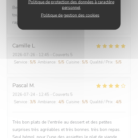
Politique de protection des données à caractère
Belle découverte Personnel agréable et discret Cuisine
personnel
tout en délicatesse de l'entrée au dessert Trés bon
Politique de gestion des cookies
rapport qualité prix Je recommande sans hésitation
Camille
L
2026-07-26
- 12:45 - Couverts 5
Service
:
5
/5
Ambiance
:
5
/5
Cuisine
:
5
/5
Qualité / Prix
:
5
/5
Pascal
M
2026-07-24
- 12:45 - Couverts 5
Service
:
3
/5
Ambiance
:
4
/5
Cuisine
:
5
/5
Qualité / Prix
:
4
/5
Très bon plats de l'entrée au dessert et des petites
surprises très agréables et très bonnes. très bon repas.
Seul bémol, pour l'une des assiettes le plat de viande