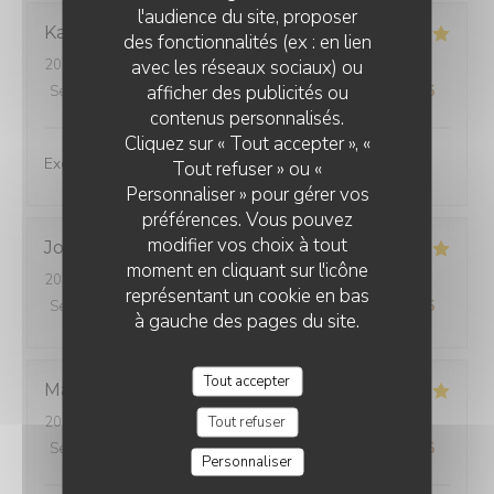
l'audience du site, proposer
Karen
E
des fonctionnalités (ex : en lien
avec les réseaux sociaux) ou
2026-07-24
- 13:00 - Couverts 2
afficher des publicités ou
Service
:
5
/5
Ambiance
:
5
/5
Cuisine
:
5
/5
Qualité / Prix
:
5
/5
contenus personnalisés.
Cliquez sur « Tout accepter », «
Excellent experience!
Tout refuser » ou «
Personnaliser » pour gérer vos
préférences. Vous pouvez
modifier vos choix à tout
Jocelyne
M
moment en cliquant sur l'icône
2026-07-30
- 12:30 - Couverts 2
représentant un cookie en bas
Service
:
5
/5
Ambiance
:
5
/5
Cuisine
:
5
/5
Qualité / Prix
:
5
/5
à gauche des pages du site.
Tout accepter
Marie-France
L
Tout refuser
2026-07-24
- 12:15 - Couverts 2
Service
:
5
/5
Ambiance
:
5
/5
Cuisine
:
5
/5
Qualité / Prix
:
5
/5
Personnaliser