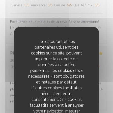
Service
:
5
/5
Ambiance
:
5
/5
Cuisine
:
5
/5
Qualité / Prix
:
5
/5
Excellence de la table et de la cave Service attentionné
Lieu fair de grandeur et de calme Au pied d'un prieure et
À l'oree d'un bois
Le restaurant et ses
partenaires utilisent des
cookies sur ce site, pouvant
Pinto
V
impliquer la collecte de
2026-07-29
- 13:00 - Couverts 2
données à caractère
Service
:
5
/5
Ambiance
:
5
/5
Cuisine
:
5
/5
Qualité / Prix
:
5
/5
personnel. Les cookies dits «
nécessaires » sont obligatoires
et installés par défaut.
Félicitations. Nous avons passé un très bon moment. Nos
D'autres cookies facultatifs
plats étaient délicieux. Rien à redire en ce qui concerne le
nécessitent votre
service. Tout était parfait. Nous allons être obligés de
consentement. Ces cookies
revenir🤣
facultatifs servent à analyser
votre navigation, mesurer