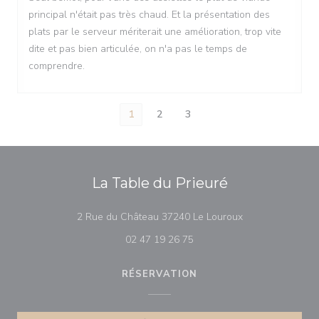
principal n'était pas très chaud. Et la présentation des
plats par le serveur mériterait une amélioration, trop vite
dite et pas bien articulée, on n'a pas le temps de
comprendre.
1
2
3
La Table du Prieuré
((ouvre une nouve
2 Rue du Château 37240 Le Louroux
02 47 19 26 75
RÉSERVATION