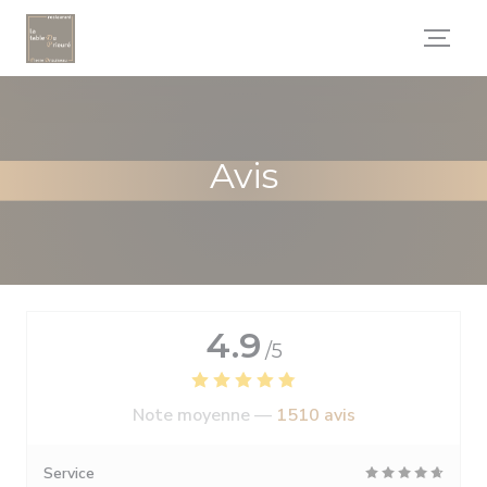
Personnalisation de vos choix en matière de cookies
Avis
4.9
/5
Note moyenne —
1510 avis
Service