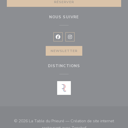
RÉSERVER
NOUS SUIVRE
Facebook ((ouvre une nouvelle fenê
Instagram ((ouvre une nouvell
NEWSLETTER
DISTINCTIONS
© 2026 La Table du Prieuré — Création de site internet
((ouvre une nouvelle fe
restaurant avec
Zenchef