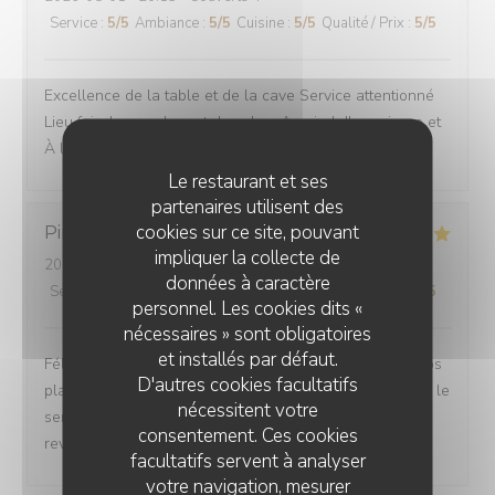
Service
:
5
/5
Ambiance
:
5
/5
Cuisine
:
5
/5
Qualité / Prix
:
5
/5
Excellence de la table et de la cave Service attentionné
Lieu fair de grandeur et de calme Au pied d'un prieure et
À l'oree d'un bois
Le restaurant et ses
partenaires utilisent des
cookies sur ce site, pouvant
Pinto
V
impliquer la collecte de
2026-07-29
- 13:00 - Couverts 2
données à caractère
Service
:
5
/5
Ambiance
:
5
/5
Cuisine
:
5
/5
Qualité / Prix
:
5
/5
personnel. Les cookies dits «
nécessaires » sont obligatoires
et installés par défaut.
Félicitations. Nous avons passé un très bon moment. Nos
D'autres cookies facultatifs
plats étaient délicieux. Rien à redire en ce qui concerne le
nécessitent votre
service. Tout était parfait. Nous allons être obligés de
consentement. Ces cookies
revenir🤣
facultatifs servent à analyser
votre navigation, mesurer