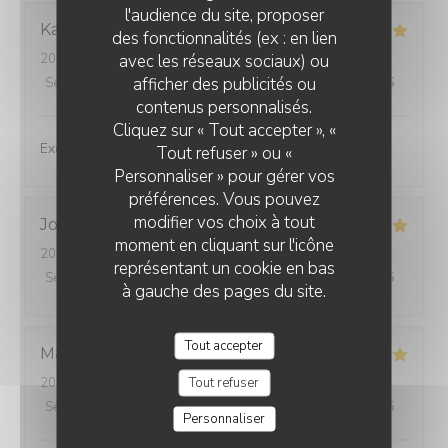
l'audience du site, proposer
Karen
E
des fonctionnalités (ex : en lien
avec les réseaux sociaux) ou
2026-07-24
- 13:00 - Couverts 2
afficher des publicités ou
Service
:
5
/5
Ambiance
:
5
/5
Cuisine
:
5
/5
Qualité / Prix
:
5
/5
contenus personnalisés.
Cliquez sur « Tout accepter », «
Excellent experience!
Tout refuser » ou «
Personnaliser » pour gérer vos
préférences. Vous pouvez
modifier vos choix à tout
Jocelyne
M
moment en cliquant sur l'icône
2026-07-30
- 12:30 - Couverts 2
représentant un cookie en bas
Service
:
5
/5
Ambiance
:
5
/5
Cuisine
:
5
/5
Qualité / Prix
:
5
/5
à gauche des pages du site.
Tout accepter
Marie-France
L
Tout refuser
2026-07-24
- 12:15 - Couverts 2
Service
:
5
/5
Ambiance
:
5
/5
Cuisine
:
5
/5
Qualité / Prix
:
5
/5
Personnaliser