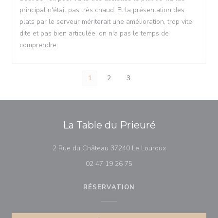
principal n'était pas très chaud. Et la présentation des
plats par le serveur mériterait une amélioration, trop vite
dite et pas bien articulée, on n'a pas le temps de
comprendre.
1
2
3
La Table du Prieuré
((ouvre une nouve
2 Rue du Château 37240 Le Louroux
02 47 19 26 75
RÉSERVATION