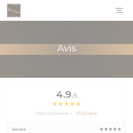
Personnalisation de vos choix en matière de cookies
Avis
4.9
/5
Note moyenne —
1510 avis
Service