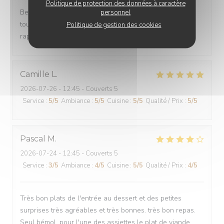
Politique de protection des données à caractère
Belle découverte Personnel agréable et discret Cuisine
personnel
tout en délicatesse de l'entrée au dessert Trés bon
Politique de gestion des cookies
rapport qualité prix Je recommande sans hésitation
Camille
L
2026-07-26
- 12:45 - Couverts 5
Service
:
5
/5
Ambiance
:
5
/5
Cuisine
:
5
/5
Qualité / Prix
:
5
/5
Pascal
M
2026-07-24
- 12:45 - Couverts 5
Service
:
3
/5
Ambiance
:
4
/5
Cuisine
:
5
/5
Qualité / Prix
:
4
/5
Très bon plats de l'entrée au dessert et des petites
surprises très agréables et très bonnes. très bon repas.
Seul bémol, pour l'une des assiettes le plat de viande