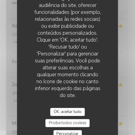
revenir🤣
audiência do site, oferecer
funcionalidades (por exemplo,
relacionadas às redes sociais)
ou exibir publicidade ou
Karen
E
conteúdos personalizados.
2026-07-24
- 13:00 - guests 2
Clique em 'OK, aceitar tudo',
service
:
5
/5
ambience
:
5
/5
menu
:
5
/5
quality_price
:
5
/5
'Recusar tudo' ou
'Personalizar' para gerenciar
suas preferências. Você pode
Excellent experience!
alterar suas escolhas a
qualquer momento clicando
no ícone de cookie no canto
Jocelyne
M
inferior esquerdo das páginas
2026-07-30
- 12:30 - guests 2
do site.
service
:
5
/5
ambience
:
5
/5
menu
:
5
/5
quality_price
:
5
/5
OK, aceitar tudo
Proíbe todos cookies
Marie-France
L
2026-07-24
- 12:15 - guests 2
Personalizar