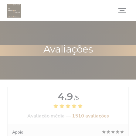
Painel de Gerenciamento de Cookies
Avaliações
4.9
/5
Avaliação média —
1510 avaliações
Apoio