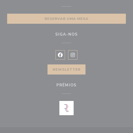
RESERVAR UMA MESA
SIGA-NOS
Facebook ((abre numa nova janela))
Instagram ((abre numa nova ja
NEWSLETTER
PRÉMIOS