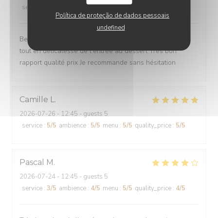
service
:
5
/5
ambience
:
5
/5
menu
:
5
/5
quality_price
:
5
/5
Política de proteção de dados pessoais
undefined
Belle découverte Personnel agréable et discret Cuisine
tout en délicatesse de l'entrée au dessert Trés bon
rapport qualité prix Je recommande sans hésitation
Camille
L
2026-07-26
- 12:45 - guests 5
service
:
5
/5
ambience
:
5
/5
menu
:
5
/5
quality_price
:
5
/5
Pascal
M
2026-07-24
- 12:45 - guests 5
service
:
3
/5
ambience
:
4
/5
menu
:
5
/5
quality_price
:
4
/5