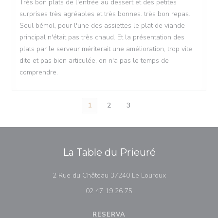
Très bon plats de l'entrée au dessert et des petites
surprises très agréables et très bonnes. très bon repas.
Seul bémol, pour l'une des assiettes le plat de viande
principal n'était pas très chaud. Et la présentation des
plats par le serveur mériterait une amélioration, trop vite
dite et pas bien articulée, on n'a pas le temps de
comprendre.
1
2
3
La Table du Prieuré
((abre numa nova
2 Rue du Château 37240 Le Louroux
02 47 19 26 75
RESERVA