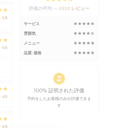
評価の平均 —
1510 レビュー
:
5
/5
サービス
雰囲気
メニュー
:
5
/5
品質-価格
100% 証明された評価
:
4
/5
予約をしたお客様のみが評価できま
す
:
5
/5