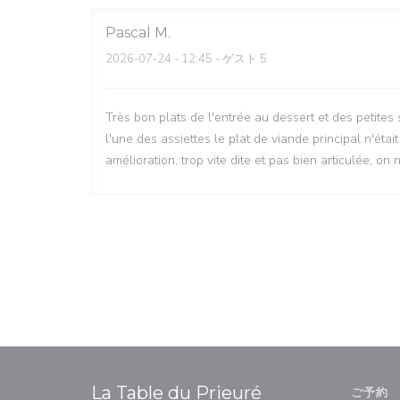
Pascal
M
2026-07-24
- 12:45 - ゲスト 5
Très bon plats de l'entrée au dessert et des petites
l'une des assiettes le plat de viande principal n'étai
amélioration, trop vite dite et pas bien articulée, o
La Table du Prieuré
ご予約