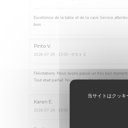
Excellence de la table et de la cave Service attenti
bois
Pinto
V
2026-07-29
- 13:00 - ゲスト 2
Félicitations. Nous avons passé un très bon moment. 
Tout était parfait. Nous allons être obligés de reveni
当サイトはクッキ
Karen
E
2026-07-24
- 13:00 - ゲスト 2