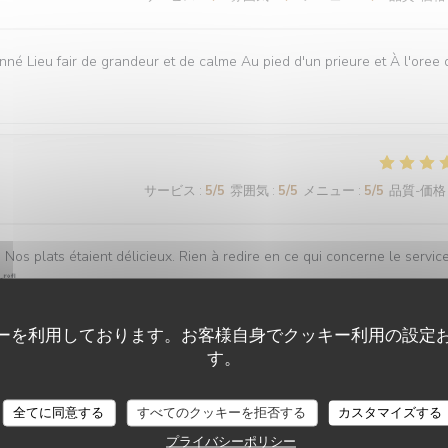
onné Lieu fair de grandeur et de calme Au pied d'un prieure et À l'oree 
サービス
:
5
/5
雰囲気
:
5
/5
メニュー
:
5
/5
品質-価格
Nos plats étaient délicieux. Rien à redire en ce qui concerne le service
r🤣
ーを利用しております。お客様自身でクッキー利用の設定
す。
サービス
:
5
/5
雰囲気
:
5
/5
メニュー
:
5
/5
品質-価格
全てに同意する
すべてのクッキーを拒否する
カスタマイズする
プライバシーポリシー