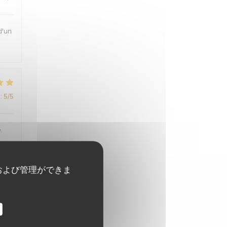
d'un
:
5
/5
.
および管理ができま
:
5
/5