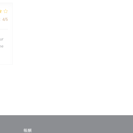
:
4
/5
ur
ne
報酬