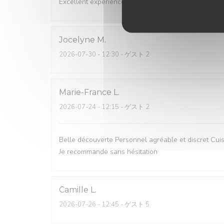
Excellent experience!
Jocelyne
M
2026-07-30
- 12:30 - ゲスト 2
Marie-France
L
2026-07-24
- 12:15 - ゲスト 2
Belle découverte Personnel agréable et discret Cuisi
Je recommande sans hésitation
Camille
L
2026-07-26
- 12:45 - ゲスト 5