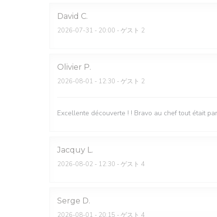
David
C
2026-07-31
- 20:00 - ゲスト 2
Olivier
P
2026-08-01
- 12:30 - ゲスト 2
Excellente découverte ! ! Bravo au chef tout était par
Jacquy
L
2026-08-02
- 12:30 - ゲスト 4
Serge
D
2026-08-01
- 20:15 - ゲスト 4