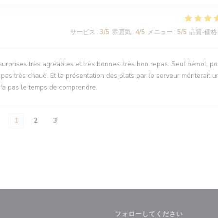
サービス
:
3
/5
雰囲気
:
4
/5
メニュー
:
5
/5
品質-価格
 surprises très agréables et très bonnes. très bon repas. Seul bémol, po
t pas très chaud. Et la présentation des plats par le serveur mériterait u
n n'a pas le temps de comprendre.
1
2
3
フォローしてください