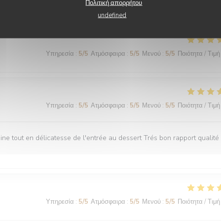
Πολιτική απορρήτου
undefined
Υπηρεσία
:
5
/5
Ατμόσφαιρα
:
5
/5
Μενού
:
5
/5
Ποιότητα / Τιμή
Υπηρεσία
:
5
/5
Ατμόσφαιρα
:
5
/5
Μενού
:
5
/5
Ποιότητα / Τιμή
ne tout en délicatesse de l'entrée au dessert Trés bon rapport qualité 
Υπηρεσία
:
5
/5
Ατμόσφαιρα
:
5
/5
Μενού
:
5
/5
Ποιότητα / Τιμή