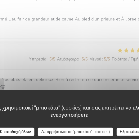
onné Lieu fair de grandeur et de calme Au pied d'un prieure et À l'oree 
Υπηρεσία
:
5
/5
Ατμόσφαιρα
:
5
/5
Μενού
:
5
/5
Ποιότητα / Τιμή
Nos plats étaient délicieux. Rien à redire en ce qui concerne le service
r🤣
 χρησιμοποιεί "μπισκότα" (cookies) και σας επιτρέπει να ελέ
ενεργοποιήσετε
Υπηρεσία
:
5
/5
Ατμόσφαιρα
:
5
/5
Μενού
:
5
/5
Ποιότητα / Τιμή
K, αποδοχή όλων
Απόρριψε όλα τα "μπισκότα" (cookies)
Εξατομίκε