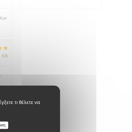
d'un
:
5
/5
.
γξετε τι θέλετε να
:
5
/5
υση