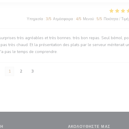
Υπηρεσία
:
3
/5
Ατμόσφαιρα
:
4
/5
Μενού
:
5
/5
Ποιότητα / Τιμή
 surprises très agréables et très bonnes. très bon repas. Seul bémol, po
t pas très chaud. Et la présentation des plats par le serveur mériterait u
n n'a pas le temps de comprendre.
1
2
3
ΣΗ
ΑΚΟΛΟΥΘΉΣΤΕ ΜΑΣ