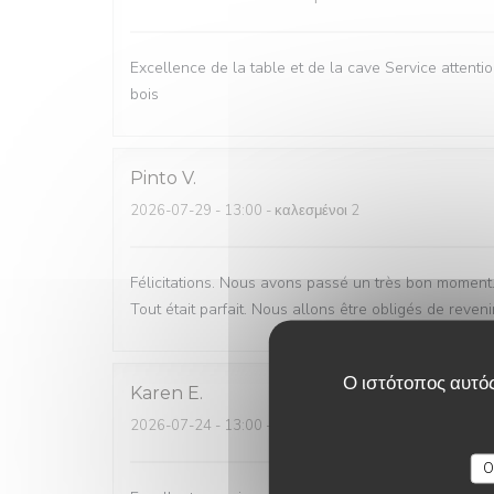
Excellence de la table et de la cave Service attenti
bois
Pinto
V
2026-07-29
- 13:00 - καλεσμένοι 2
Félicitations. Nous avons passé un très bon moment. 
Tout était parfait. Nous allons être obligés de reveni
Ο ιστότοπος αυτός
Karen
E
2026-07-24
- 13:00 - καλεσμένοι 2
O