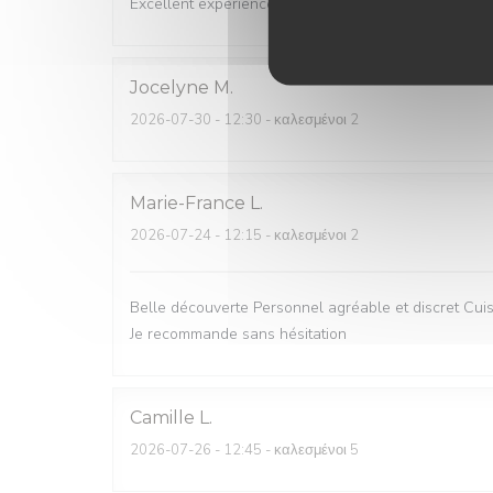
Excellent experience!
Jocelyne
M
2026-07-30
- 12:30 - καλεσμένοι 2
Marie-France
L
2026-07-24
- 12:15 - καλεσμένοι 2
Belle découverte Personnel agréable et discret Cuisi
Je recommande sans hésitation
Camille
L
2026-07-26
- 12:45 - καλεσμένοι 5