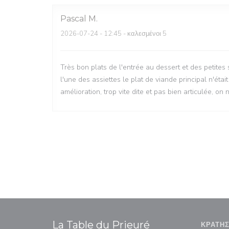
Pascal
M
2026-07-24
- 12:45 - καλεσμένοι 5
Très bon plats de l'entrée au dessert et des petites
l'une des assiettes le plat de viande principal n'étai
amélioration, trop vite dite et pas bien articulée, o
La Table du Prieuré
ΚΡΆΤΗ