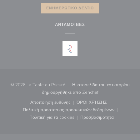
ΕΝΗΜΕΡΩΤΙΚΌ ΔΕΛΤΊΟ
ΑΝΤΑΜΟΙΒΈΣ
© 2026 La Table du Prieuré — Η ιστοσελίδα του εστιατορίου
((ανοίγει σε νέο παρά
δημιουργήθηκε από
Zenchef
Αποποίηση ευθύνης
ΌΡΟΙ ΧΡΉΣΗΣ
((ανοίγει σε νέο παράθυρο))
((ανοίγει σε νέο παράθ
Πολιτική προστασίας προσωπικών δεδομένων
((ανοίγει σε νέο παράθυρο))
Πολιτική για τα cookies
Προσβασιμότητα
((ανοίγει σε νέο παράθυρο))
((ανοίγει σε νέο παρά