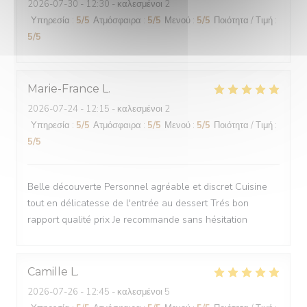
2026-07-30
- 12:30 - καλεσμένοι 2
Υπηρεσία
:
5
/5
Ατμόσφαιρα
:
5
/5
Μενού
:
5
/5
Ποιότητα / Τιμή
:
5
/5
Marie-France
L
2026-07-24
- 12:15 - καλεσμένοι 2
Υπηρεσία
:
5
/5
Ατμόσφαιρα
:
5
/5
Μενού
:
5
/5
Ποιότητα / Τιμή
:
5
/5
Belle découverte Personnel agréable et discret Cuisine
tout en délicatesse de l'entrée au dessert Trés bon
rapport qualité prix Je recommande sans hésitation
Camille
L
2026-07-26
- 12:45 - καλεσμένοι 5