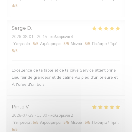
4
/5
Serge
D
2026-08-01
- 20:15 - καλεσμένοι 4
Υπηρεσία
:
5
/5
Ατμόσφαιρα
:
5
/5
Μενού
:
5
/5
Ποιότητα / Τιμή
:
5
/5
Excellence de la table et de la cave Service attentionné
Lieu fair de grandeur et de calme Au pied d'un prieure et
À l'oree d'un bois
Pinto
V
2026-07-29
- 13:00 - καλεσμένοι 2
Υπηρεσία
:
5
/5
Ατμόσφαιρα
:
5
/5
Μενού
:
5
/5
Ποιότητα / Τιμή
:
5
/5