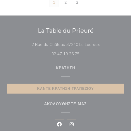
1
2
3
La Table du Prieuré
((ανοίγει σε νέο 
2 Rue du Château 37240 Le Louroux
02 47 19 26 75
ΚΡΆΤΗΣΗ
ΚΆΝΤΕ ΚΡΆΤΗΣΗ ΤΡΑΠΕΖΙΟΎ
ΑΚΟΛΟΥΘΉΣΤΕ ΜΑΣ
Facebook ((ανοίγει σε νέο παράθυρ
Instagram ((ανοίγει σε νέο π