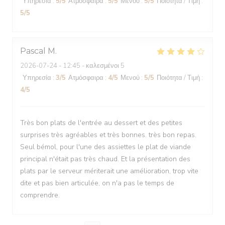
Υπηρεσία
:
5
/5
Ατμόσφαιρα
:
5
/5
Μενού
:
5
/5
Ποιότητα / Τιμή
:
5
/5
Pascal
M
2026-07-24
- 12:45 - καλεσμένοι 5
Υπηρεσία
:
3
/5
Ατμόσφαιρα
:
4
/5
Μενού
:
5
/5
Ποιότητα / Τιμή
:
4
/5
Très bon plats de l'entrée au dessert et des petites
surprises très agréables et très bonnes. très bon repas.
Seul bémol, pour l'une des assiettes le plat de viande
principal n'était pas très chaud. Et la présentation des
plats par le serveur mériterait une amélioration, trop vite
dite et pas bien articulée, on n'a pas le temps de
comprendre.