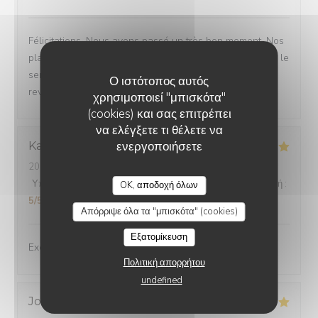
Félicitations. Nous avons passé un très bon moment. Nos
plats étaient délicieux. Rien à redire en ce qui concerne le
service. Tout était parfait. Nous allons être obligés de
Ο ιστότοπος αυτός
revenir🤣
χρησιμοποιεί "μπισκότα"
(cookies) και σας επιτρέπει
να ελέγξετε τι θέλετε να
ενεργοποιήσετε
Karen
E
2026-07-24
- 13:00 - καλεσμένοι 2
Υπηρεσία
:
5
/5
Ατμόσφαιρα
:
5
/5
Μενού
:
5
/5
Ποιότητα / Τιμή
:
OK, αποδοχή όλων
5
/5
Απόρριψε όλα τα "μπισκότα" (cookies)
Εξατομίκευση
Excellent experience!
Πολιτική απορρήτου
undefined
Jocelyne
M