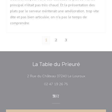
principal n'était pas très chaud. Et la présentation des
plats par le serveur mériterait une amélioration, trop vite
dite et pas bien articulée, on n'a pas le temps de
comprendre.
1
2
3
La Table du Prieuré
((在新窗口中打开)
2 Rue du Château 37240 Le Louroux
02 47 19 26 75
预订