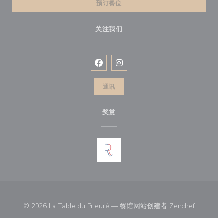
预订餐位
关注我们
Facebook ((在新窗口中打开))
Instagram ((在新窗口中打开))
通讯
奖赏
((在新
© 2026 La Table du Prieuré — 餐馆网站创建者
Zenchef