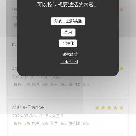
可以控制想要激活的内容。
Karen
E
2026-07-24
- 13:00 - 来宾 2
好的，全部接受
服务
:
5
/5
氛围
:
5
/5
菜单
:
5
/5
质价比
:
5
/5
禁用
个性化
Excellent experience!
保密政策
undefined
Jocelyne
M
2026-07-30
- 12:30 - 来宾 2
服务
:
5
/5
氛围
:
5
/5
菜单
:
5
/5
质价比
:
5
/5
Marie-France
L
2026-07-24
- 12:15 - 来宾 2
服务
:
5
/5
氛围
:
5
/5
菜单
:
5
/5
质价比
:
5
/5