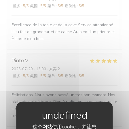
服务
:
5
/5
氛围
:
5
/5
菜单
:
5
/5
质价比
:
5
/5
Excellence de la table et de la cave Service attentionné
Lieu fair de grandeur et de calme Au pied d'un prieure et
À l'oree d'un bois
Pinto
V
2026-07-29
- 13:00 - 来宾 2
服务
:
5
/5
氛围
:
5
/5
菜单
:
5
/5
质价比
:
5
/5
Félicitations. Nous avons passé un très bon moment. Nos
plats étaient délicieux. Rien à redire en ce qui concerne le
service. Tout était parfait. Nous allons être obligés de
revenir🤣
这个网站使用cookie， 并让您