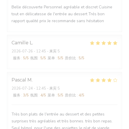
Belle découverte Personnel agréable et discret Cuisine
tout en délicatesse de l'entrée au dessert Trés bon
rapport qualité prix Je recommande sans hésitation
Camille
L
2026-07-26
- 12:45 - 来宾 5
服务
:
5
/5
氛围
:
5
/5
菜单
:
5
/5
质价比
:
5
/5
Pascal
M
2026-07-24
- 12:45 - 来宾 5
服务
:
3
/5
氛围
:
4
/5
菜单
:
5
/5
质价比
:
4
/5
Très bon plats de l'entrée au dessert et des petites
surprises très agréables et très bonnes. très bon repas.
Seul bémol, pour l'une des assiettes le plat de viande