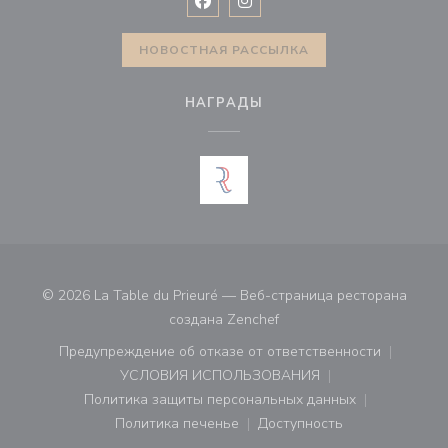
Facebook ((открывается в новом 
Instagram ((открывается в н
НОВОСТНАЯ РАССЫЛКА
НАГРАДЫ
© 2026 La Table du Prieuré — Веб-страница ресторана
((открывается в новом ок
создана
Zenchef
Предупреждение об отказе от ответственности
((открывается в новом окне))
УСЛОВИЯ ИСПОЛЬЗОВАНИЯ
((открывается в новом окне))
Политика защиты персональных данных
((открывается в новом окне))
Политика печенье
Доступность
((открывается в новом окне))
((открывается в новом