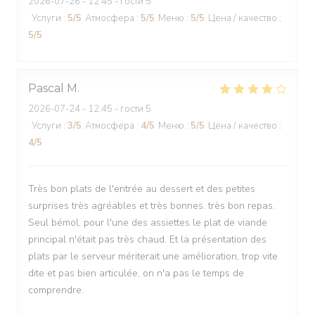
2026-07-26
- 12:45 - гости 5
Услуги
:
5
/5
Атмосфера
:
5
/5
Меню
:
5
/5
Цена / качество
:
5
/5
Pascal
M
2026-07-24
- 12:45 - гости 5
Услуги
:
3
/5
Атмосфера
:
4
/5
Меню
:
5
/5
Цена / качество
:
4
/5
Très bon plats de l'entrée au dessert et des petites
surprises très agréables et très bonnes. très bon repas.
Seul bémol, pour l'une des assiettes le plat de viande
principal n'était pas très chaud. Et la présentation des
plats par le serveur mériterait une amélioration, trop vite
dite et pas bien articulée, on n'a pas le temps de
comprendre.