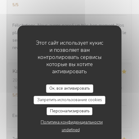
5
/5
Félicitations. Nous avons passé un très bon moment. Nos
plats étaient délicieux. Rien à redire en ce qui concerne le
service. Tout était parfait. Nous allons être obligés de
Этот сайт использует кукис
revenir🤣
и позволяет вам
контролировать сервисы
которые вы хотите
активировать
Karen
E
2026-07-24
- 13:00 - гости 2
Услуги
:
5
/5
Атмосфера
:
5
/5
Меню
:
5
/5
Цена / качество
:
Ок, все активировать
5
/5
Запретить использование cookies
Персонализировать
Excellent experience!
Политика конфиденциальности
undefined