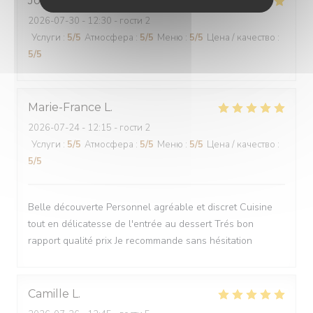
Jocelyne
M
2026-07-30
- 12:30 - гости 2
Услуги
:
5
/5
Атмосфера
:
5
/5
Меню
:
5
/5
Цена / качество
:
5
/5
Marie-France
L
2026-07-24
- 12:15 - гости 2
Услуги
:
5
/5
Атмосфера
:
5
/5
Меню
:
5
/5
Цена / качество
:
5
/5
Belle découverte Personnel agréable et discret Cuisine
tout en délicatesse de l'entrée au dessert Trés bon
rapport qualité prix Je recommande sans hésitation
Camille
L