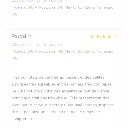
2026-07-26
- 12:45 - гости 5
Услуги
:
5
/5
Атмосфера
:
5
/5
Меню
:
5
/5
Цена / качество
:
5
/5
Pascal
M
2026-07-24
- 12:45 - гости 5
Услуги
:
3
/5
Атмосфера
:
4
/5
Меню
:
5
/5
Цена / качество
:
4
/5
Très bon plats de l'entrée au dessert et des petites
surprises très agréables et très bonnes. très bon repas.
Seul bémol, pour l'une des assiettes le plat de viande
principal n'était pas très chaud. Et la présentation des
plats par le serveur mériterait une amélioration, trop vite
dite et pas bien articulée, on n'a pas le temps de
comprendre.