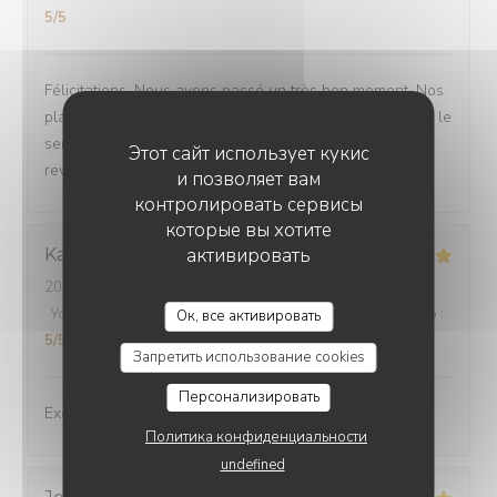
5
/5
Félicitations. Nous avons passé un très bon moment. Nos
plats étaient délicieux. Rien à redire en ce qui concerne le
service. Tout était parfait. Nous allons être obligés de
Этот сайт использует кукис
revenir🤣
и позволяет вам
контролировать сервисы
которые вы хотите
активировать
Karen
E
2026-07-24
- 13:00 - гости 2
Услуги
:
5
/5
Атмосфера
:
5
/5
Меню
:
5
/5
Цена / качество
:
Ок, все активировать
5
/5
Запретить использование cookies
Персонализировать
Excellent experience!
Политика конфиденциальности
undefined