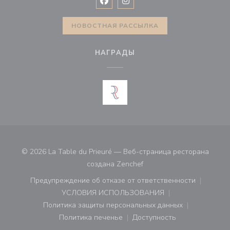
Facebook ((открывается в новом 
Instagram ((открывается в н
НОВОСТНАЯ РАССЫЛКА
НАГРАДЫ
© 2026 La Table du Prieuré — Веб-страница ресторана
((открывается в новом ок
создана
Zenchef
Предупреждение об отказе от ответственности
((открывается в новом окне))
УСЛОВИЯ ИСПОЛЬЗОВАНИЯ
((открывается в новом окне))
Политика защиты персональных данных
((открывается в новом окне))
Политика печенье
Доступность
((открывается в новом окне))
((открывается в новом