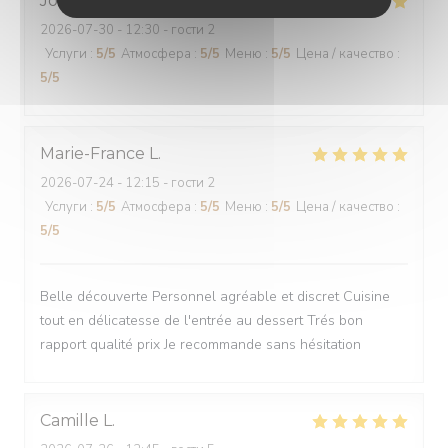
Jocelyne
M
2026-07-30
- 12:30 - гости 2
Услуги
:
5
/5
Атмосфера
:
5
/5
Меню
:
5
/5
Цена / качество
:
5
/5
Marie-France
L
2026-07-24
- 12:15 - гости 2
Услуги
:
5
/5
Атмосфера
:
5
/5
Меню
:
5
/5
Цена / качество
:
5
/5
Belle découverte Personnel agréable et discret Cuisine
tout en délicatesse de l'entrée au dessert Trés bon
rapport qualité prix Je recommande sans hésitation
Camille
L