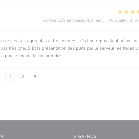
service
:
3
/5
ambience
:
4
/5
menu
:
5
/5
quality_price
 surprises très agréables et très bonnes. très bon repas. Seul bémol, po
t pas très chaud. Et la présentation des plats par le serveur mériterait u
n n'a pas le temps de comprendre.
1
2
3
VA
SIGA-NOS