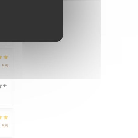
:
5
/5
:
5
/5
prix
:
5
/5