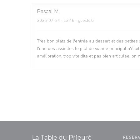
Pascal
M
2026-07-24
- 12:45 - guests 5
Très bon plats de l'entrée au dessert et des petites
l'une des assiettes le plat de viande principal n'étai
amélioration, trop vite dite et pas bien articulée, o
La Table du Prieuré
RESER