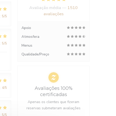
Avaliação média —
1510
avaliações
:
5
/5
Apoio
Atmosfera
:
5
/5
Menus
Qualidade/Preço
:
4
/5
Avaliações 100%
certificadas
Apenas os clientes que fizeram
reservas submeteram avaliações
:
5
/5