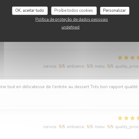
OK, aceitar tudo
Proíbe todos cookies
Personalizar
Política de proteção de dados pessoais
undefined
service
:
5
/5
ambience
:
5
/5
menu
:
5
/5
quality_price
service
:
5
/5
ambience
:
5
/5
menu
:
5
/5
quality_price
ne tout en délicatesse de l'entrée au dessert Trés bon rapport qualité 
service
:
5
/5
ambience
:
5
/5
menu
:
5
/5
quality_price