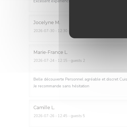
Excellent experience!
Jocelyne
M
2026-07-30
- 12:30 - guests 2
Marie-France
L
2026-07-24
- 12:15 - guests 2
Belle découverte Personnel agréable et discret Cuisi
Je recommande sans hésitation
Camille
L
2026-07-26
- 12:45 - guests 5