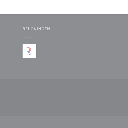
BELONINGEN
uw venster))
en nieuw venster))
))
 een nieuw venster))