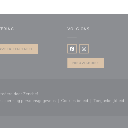
VERING
VOLG ONS
uw venster))
RVEER EEN TAFEL
Facebook ((opent in een nie
Instagram ((opent in e
NIEUWSBRIEF
((opent in een nieuw venster))
creëerd door
Zenchef
bescherming persoonsgegevens
Cookies beleid
Toegankelijkheid
ster))
((opent in een nieuw venster))
((opent in een nieuw venster
((opent in