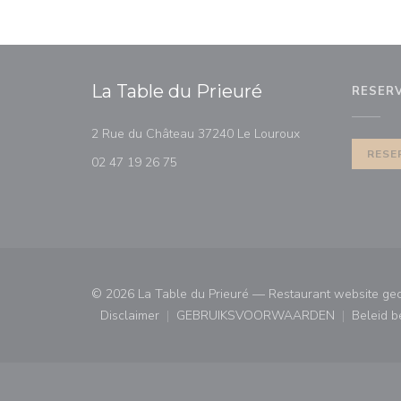
La Table du Prieuré
RESER
((opent in een nie
2 Rue du Château 37240 Le Louroux
RESE
02 47 19 26 75
© 2026 La Table du Prieuré — Restaurant website ge
Disclaimer
GEBRUIKSVOORWAARDEN
Beleid 
((opent in een nieuw venster))
((opent in een nieuw ven