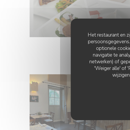
Het restaurant en z
persoonsgegevens. '
optionele cook
navigatie te analy
netwerken) of gepe
'Weiger alle' of
wijzigen