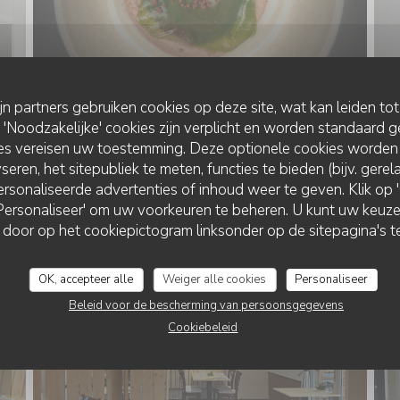
ijn partners gebruiken cookies op deze site, wat kan leiden to
Noodzakelijke' cookies zijn verplicht en worden standaard g
ies vereisen uw toestemming. Deze optionele cookies worden
seren, het sitepubliek te meten, functies te bieden (bijv. gere
LE RESTAURANT
rsonaliseerde advertenties of inhoud weer te geven. Klik op 'O
 'Personaliseer' om uw voorkeuren te beheren. U kunt uw keu
 door op het cookiepictogram linksonder op de sitepagina's te
OK, accepteer alle
Weiger alle cookies
Personaliseer
Beleid voor de bescherming van persoonsgegevens
Cookiebeleid