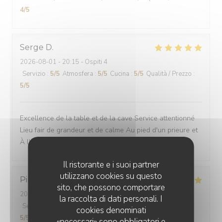
4
/5
Serge
D
2026-08-01
- 20:15 - Ospiti 4
Servizio
:
5
/5
Atmosfera
:
5
/5
Cucina
:
5
/5
Qualità / Prezzo
:
5
/5
Excellence de la table et de la cave Service attentionné
Lieu fair de grandeur et de calme Au pied d'un prieure et
À l'oree d'un bois
Il ristorante e i suoi partner
utilizzano cookies su questo
Pinto
V
sito, che possono comportare
2026-07-29
- 13:00 - Ospiti 2
la raccolta di dati personali. I
Servizio
:
5
/5
Atmosfera
:
5
/5
Cucina
:
5
/5
Qualità / Prezzo
:
cookies denominati
5
/5
«necessari» sono obbligatori e