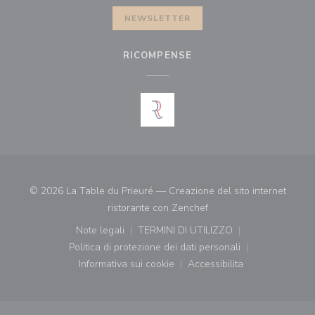
NEWSLETTER
RICOMPENSE
© 2026 La Table du Prieuré — Creazione del sito internet
((apre una nuova finestr
ristorante con
Zenchef
Note legali
TERMINI DI UTILIZZO
((apre una nuova finestra))
((apre una nuova finestra))
Politica di protezione dei dati personali
((apre una nuova finestra))
Informativa sui cookie
Accessibilita
((apre una nuova finestra))
((apre una nuova finest