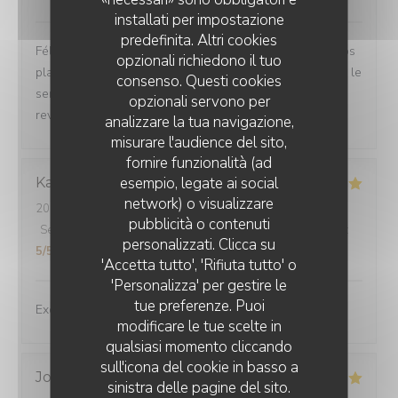
installati per impostazione
predefinita. Altri cookies
Félicitations. Nous avons passé un très bon moment. Nos
opzionali richiedono il tuo
plats étaient délicieux. Rien à redire en ce qui concerne le
consenso. Questi cookies
service. Tout était parfait. Nous allons être obligés de
opzionali servono per
revenir🤣
analizzare la tua navigazione,
misurare l'audience del sito,
fornire funzionalità (ad
esempio, legate ai social
Karen
E
network) o visualizzare
2026-07-24
- 13:00 - Ospiti 2
pubblicità o contenuti
Servizio
:
5
/5
Atmosfera
:
5
/5
Cucina
:
5
/5
Qualità / Prezzo
:
personalizzati. Clicca su
5
/5
'Accetta tutto', 'Rifiuta tutto' o
'Personalizza' per gestire le
tue preferenze. Puoi
Excellent experience!
modificare le tue scelte in
qualsiasi momento cliccando
sull'icona del cookie in basso a
Jocelyne
M
sinistra delle pagine del sito.