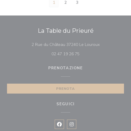
1
2
3
La Table du Prieuré
((apre una nuova 
2 Rue du Château 37240 Le Louroux
02 47 19 26 75
PRENOTAZIONE
PRENOTA
SEGUICI
Facebook ((apre una nuova finestra)
Instagram ((apre una nuova fi