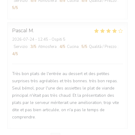
Servizio
:
5
/5
Atmosfera
:
5
/5
Cucina
:
5
/5
Qualità / Prezzo
:
5
/5
Pascal
M
2026-07-24
- 12:45 - Ospiti 5
Servizio
:
3
/5
Atmosfera
:
4
/5
Cucina
:
5
/5
Qualità / Prezzo
:
4
/5
Très bon plats de l'entrée au dessert et des petites
surprises très agréables et très bonnes. très bon repas.
Seul bémol, pour l'une des assiettes le plat de viande
principal n'était pas très chaud. Et la présentation des
plats par le serveur mériterait une amélioration, trop vite
dite et pas bien articulée, on n'a pas le temps de
comprendre.