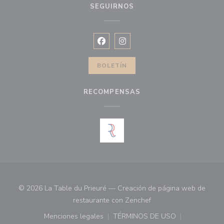
SEGUIRNOS
Facebook ((abre en una nueva vent
Instagram ((abre en una nuev
BOLETÍN
RECOMPENSAS
© 2026 La Table du Prieuré — Creación de página web de
((abre en una nueva ve
restaurante con
Zenchef
Menciones legales
TÉRMINOS DE USO
((abre en una nueva ventana))
((abre en una nueva ven