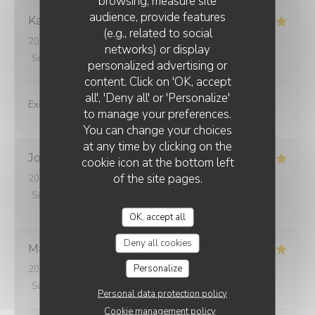
browsing, measure site
audience, provide features
Karen
E
(e.g., related to social
2026-07-24
- 13:00 - Guests 2
networks) or display
Service
:
5
/5
Ambiance
:
5
/5
Food
:
5
/5
Value
:
5
/5
personalized advertising or
content. Click on 'OK, accept
all', 'Deny all' or 'Personalize'
Excellent experience!
to manage your preferences.
You can change your choices
at any time by clicking on the
Jocelyne
M
cookie icon at the bottom left
of the site pages.
2026-07-30
- 12:30 - Guests 2
Service
:
5
/5
Ambiance
:
5
/5
Food
:
5
/5
Value
:
5
/5
OK, accept all
Deny all cookies
Marie-France
L
Personalize
2026-07-24
- 12:15 - Guests 2
Service
:
5
/5
Ambiance
:
5
/5
Food
:
5
/5
Value
:
5
/5
Personal data protection policy
Cookie management policy