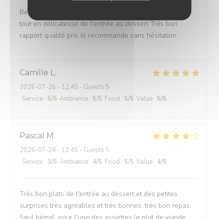
Belle découverte Personnel agréable et discret Cuisine
tout en délicatesse de l'entrée au dessert Trés bon
rapport qualité prix Je recommande sans hésitation
Camille
L
2026-07-26
- 12:45 - Guests 5
Service
:
5
/5
Ambiance
:
5
/5
Food
:
5
/5
Value
:
5
/5
Pascal
M
2026-07-24
- 12:45 - Guests 5
Service
:
3
/5
Ambiance
:
4
/5
Food
:
5
/5
Value
:
4
/5
Très bon plats de l'entrée au dessert et des petites
surprises très agréables et très bonnes. très bon repas.
Seul bémol, pour l'une des assiettes le plat de viande