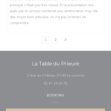
principal n'était pas très chaud. Et la présentation des
plats par le serveur mériterait une amélioration, trop vite
dite et pas bien articulée, on n'a pas le temps de
comprendre.
1
2
3
La Table du Prieuré
((opens in a new
2 Rue du Château 37240 Le Louroux
02 47 19 26 75
BOOKING