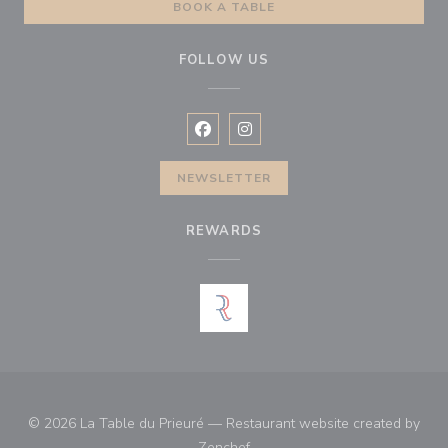
BOOK A TABLE
FOLLOW US
Facebook ((opens in a new window
Instagram ((opens in a new w
NEWSLETTER
REWARDS
© 2026 La Table du Prieuré — Restaurant website created by
((opens in a new window))
Zenchef